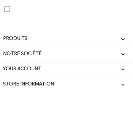

PRODUITS

NOTRE SOCIÉTÉ

YOUR ACCOUNT
keyboard_arrow_down
STORE INFORMATION