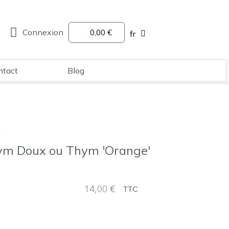
Connexion
0,00 €
fr
ntact
Blog
o
Thym Doux ou Thym 'Orange'
14,00 €
TTC