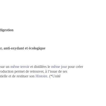
digestion
ur, anti-oxydant et écologique
s sur un
même terroir
et distillées le
même jour
pour créer
duction permet de retrouver, à l’issue de ses
elle et de restituer son
Histoire
. (*
U
nité