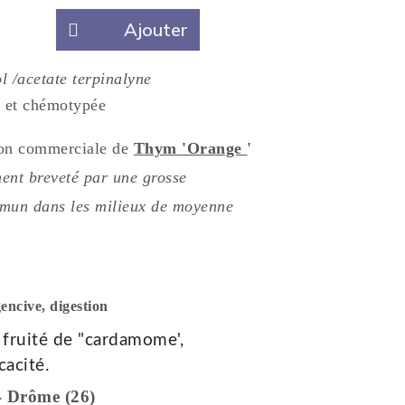
Ajouter
l /acetate terpinalyne
 et chémotypée
ion commerciale
de
Thym 'Orange
'
ent breveté par une grosse
mun dans les milieux de moyenne
gencive,
digestion
fruité de "cardamome',
cacité.
 - Drôme (26)