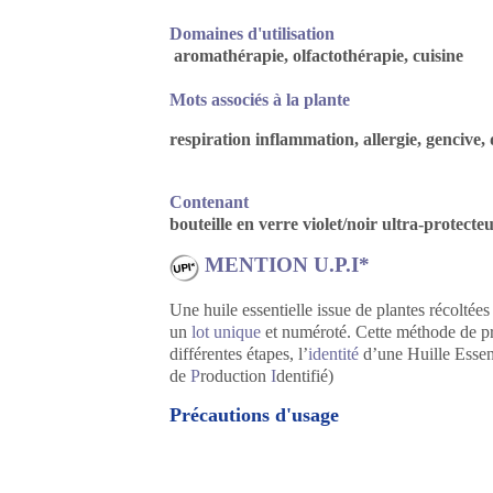
Domaines d'utilisation
aromathérapie, olfactothérapie, cuisine
Mots associés à la plante
respiration inflammation, allergie, gencive,
Contenant
bouteille en verre violet/noir ultra-protecte
MENTION U.P.I*
Une huile essentielle issue de plantes récoltée
un
lot unique
et numéroté. Cette méthode de pro
différentes étapes, l’
identité
d’une Huille Essenti
de
P
roduction
I
dentifié)
Précautions d'usage