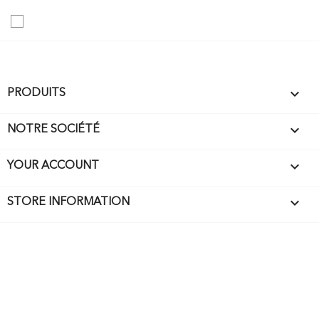

PRODUITS

NOTRE SOCIÉTÉ

YOUR ACCOUNT
keyboard_arrow_down
STORE INFORMATION