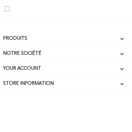

PRODUITS

NOTRE SOCIÉTÉ

YOUR ACCOUNT
keyboard_arrow_down
STORE INFORMATION