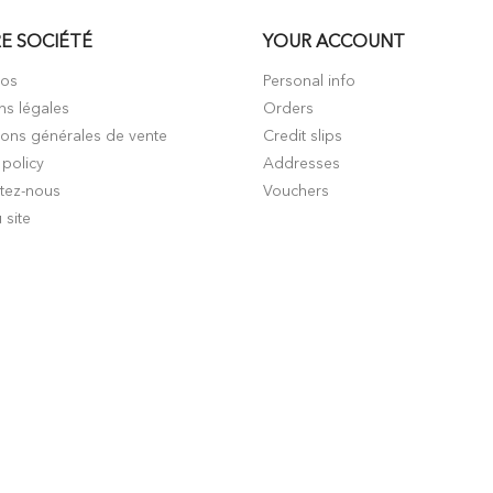
E SOCIÉTÉ
YOUR ACCOUNT
pos
Personal info
ns légales
Orders
ions générales de vente
Credit slips
 policy
Addresses
tez-nous
Vouchers
 site