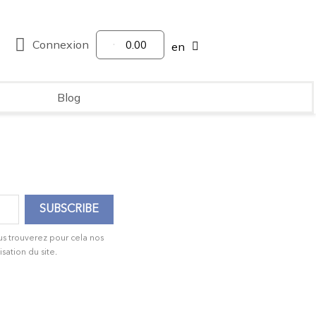
Connexion
0.00
en
Blog
us trouverez pour cela nos
isation du site.