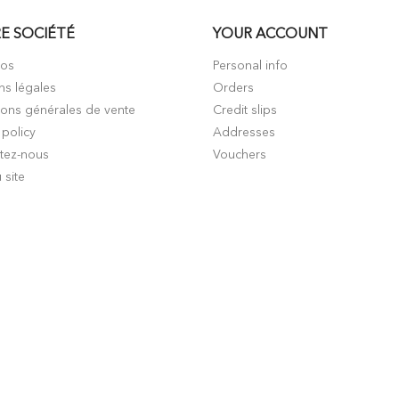
E SOCIÉTÉ
YOUR ACCOUNT
pos
Personal info
ns légales
Orders
ions générales de vente
Credit slips
 policy
Addresses
tez-nous
Vouchers
 site