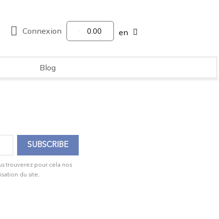
Connexion
0.00
en
Blog
us trouverez pour cela nos
isation du site.