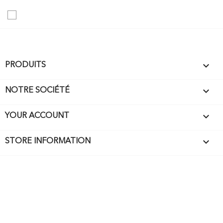

PRODUITS

NOTRE SOCIÉTÉ

YOUR ACCOUNT
keyboard_arrow_down
STORE INFORMATION