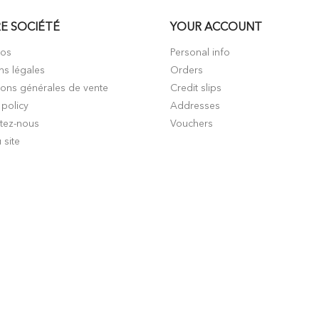
E SOCIÉTÉ
YOUR ACCOUNT
pos
Personal info
ns légales
Orders
ions générales de vente
Credit slips
 policy
Addresses
tez-nous
Vouchers
 site