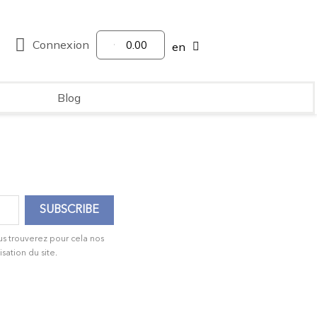
Connexion
0.00
en
Blog
us trouverez pour cela nos
isation du site.