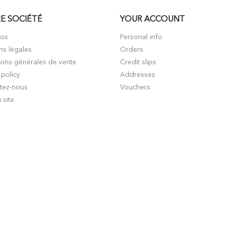
E SOCIÉTÉ
YOUR ACCOUNT
pos
Personal info
ns légales
Orders
ions générales de vente
Credit slips
 policy
Addresses
tez-nous
Vouchers
 site