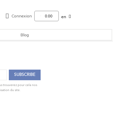
Connexion
0.00
en
Blog
us trouverez pour cela nos
isation du site.