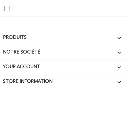

PRODUITS

NOTRE SOCIÉTÉ

YOUR ACCOUNT
keyboard_arrow_down
STORE INFORMATION