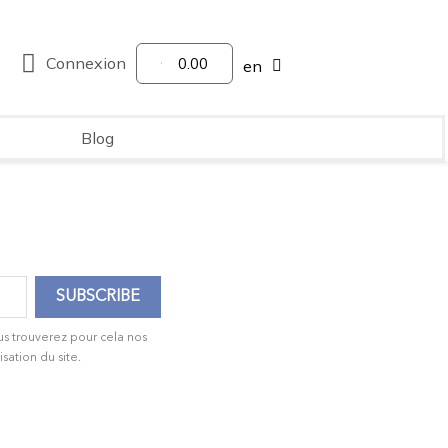
Connexion
0.00
en
Blog
us trouverez pour cela nos
isation du site.