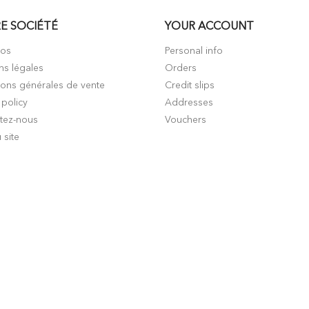
E SOCIÉTÉ
YOUR ACCOUNT
pos
Personal info
ns légales
Orders
ions générales de vente
Credit slips
 policy
Addresses
tez-nous
Vouchers
 site