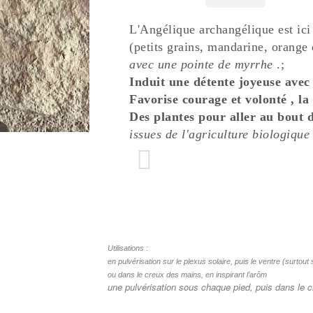
L'Angélique archangélique est ic
(petits grains, mandarine, orange
avec une pointe
de myrrhe
.;
Induit une détente joyeuse avec 
Favorise courage et volonté , la 
Des plantes pour aller au bout d
issues de l'agriculture biologiq
Utilisations :
en pu
lvérisation sur le plexus solaire, puis le ventre (surtout
ou dans le creux des mains, en inspirant l’arôm
une pulvérisation sous chaque pied, puis dans le 