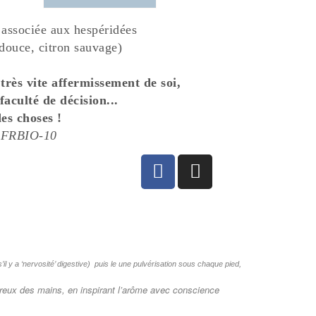
i associée aux hespéridées
 douce, citron sauvage)
très vite affermissement de soi,
faculté de décision...
es choses !
ue FRBIO-10
 s’il y a ‘nervosité’ digestive) puis le une pulvérisation sous chaque pied,
creux des mains, en inspirant l’arôme avec conscience