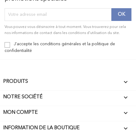
Vous pouvez vous désinscrire à tout moment. Vous trouverez pour cela
nos informations de contact dans les conditions d'utilisation du site.
J'accepte les conditions générales et la politique de
confidentialité

PRODUITS

NOTRE SOCIÉTÉ

MON COMPTE
keyboard_arrow_down
INFORMATION DE LA BOUTIQUE