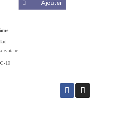
Ajouter
rôme
lat
servateur
BIO-10