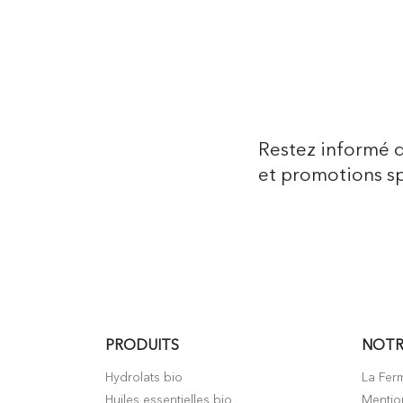
Restez informé 
et promotions sp
PRODUITS
NOTR
Hydrolats bio
La Fer
Huiles essentielles bio
Mentio