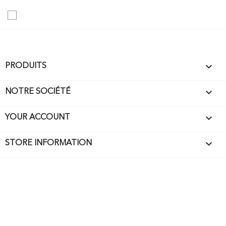

PRODUITS

NOTRE SOCIÉTÉ

YOUR ACCOUNT
keyboard_arrow_down
STORE INFORMATION