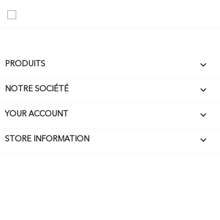

PRODUITS

NOTRE SOCIÉTÉ

YOUR ACCOUNT
keyboard_arrow_down
STORE INFORMATION