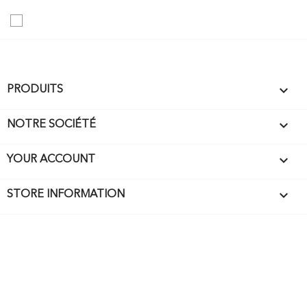

PRODUITS

NOTRE SOCIÉTÉ

YOUR ACCOUNT
keyboard_arrow_down
STORE INFORMATION