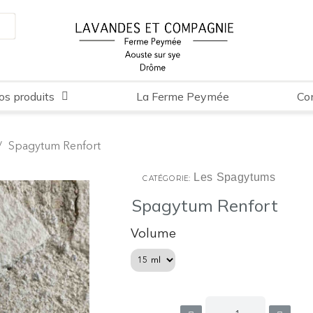
os produits
La Ferme Peymée
Co
Spagytum Renfort
Les Spagytums
CATÉGORIE
Spagytum Renfort
Volume