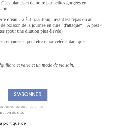
r“ les plantes et de boire par petites gorgées en
sion ...
re d’eau , 2 à 3 fois/ Jour, avant les repas ou au
 de boisson de la journée en cure “d'attaque“ . A près 4
tes (pour une dilution plus élevée)
s semaines et peut être renouvelée autant que
 -
équilibré et varié et un mode de vie sain.
us trouverez pour cela nos
isation du site.
la politique de